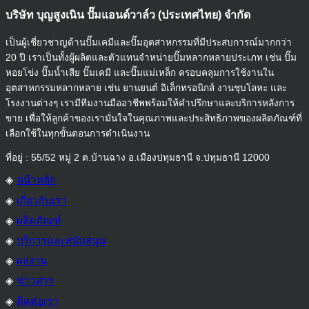
บริษัท บุญสูงเนิน ปั๊มแอนด์วาล์ว
(ประเทศไทย) จำกัด
เป็นผู้เชี่ยวชาญด้านปั๊มเคมีและปั๊มอุตสาหกรรมที่มีประสบการณ์มากกว่า
20 ปี เราเป็นทั้งผู้ผลิตและตัวแทนจำหน่ายปั๊มหลากหลายประเภท เช่น ปั๊ม
หอยโข่ง ปั๊มน้ำเสีย ปั๊มเคมี และปั๊มแม่เหล็ก ครอบคลุมการใช้งานใน
อุตสาหกรรมหลากหลาย เช่น ยานยนต์ อิเล็กทรอนิกส์ งานชุบโลหะ และ
โรงงานต่างๆ เรามีทีมงานมืออาชีพพร้อมให้คำปรึกษาและบริการหลังการ
ขาย เพื่อให้ลูกค้าของเรามั่นใจในคุณภาพและประสิทธิภาพของผลิตภัณฑ์ที่
เลือกใช้ในทุกขั้นตอนการดำเนินงาน
ที่อยู่ : 55/52 หมู่ 2 ต.บ้านฉาง อ.เมืองปทุมธานี จ.ปทุมธานี 12000
◈
หน้าหลัก
◈
เกี่ยวกับเรา
◈
ผลิตภัณฑ์
◈
บริการและสนับสนุน
◈
ผลงาน
◈
ข่าวสาร
◈
ติดต่อเรา