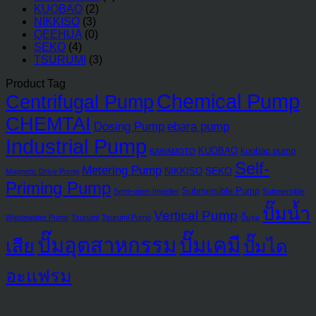
KUOBAO
(2)
NIKKISO
(3)
QEEHUA
(0)
SEKO
(4)
TSURUMI
(3)
Product Tag
Chemical Pump
Centrifugal Pump
CHEMTAI
Dosing Pump
ebara pump
Industrial Pump
KUOBAO
kuobao pump
KAWAMOTO
Self-
Metering Pump
SEKO
NIKKISO
Magnetic Drive Pump
Priming Pump
Submersible Pump
Semi-open Impeller
Submersible
ปั๊มน้ำ
Vertical Pump
Wastewater Pump
Tsurumi
Tsurumi Pump
ปั๊มจุ่ม
ปั๊มอุตสาหกรรม
ปั๊มเคมี
เสีย
ปั๊มได
อะแฟรม