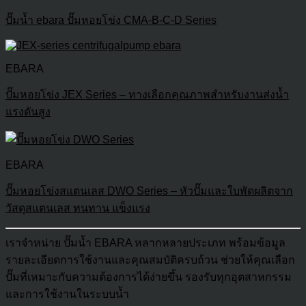
ปั๊มน้ำ ebara ปั๊มหอยโข่ง CMA-B-C-D Series
EBARA
ปั๊มหอยโข่ง JEX Series – ทางเลือกคุณภาพสำหรับงานส่งน้ำ
แรงดันสูง
EBARA
ปั๊มหอยโข่งสแตนเลส DWO Series – หัวปั๊มและใบพัดผลิตจาก
วัสดุสแตนเลส ทนทาน แข็งแรง
เราจำหน่าย ปั๊มน้ำ EBARA หลากหลายประเภท พร้อมข้อมูล
รายละเอียดการใช้งานและคุณสมบัติครบถ้วน ช่วยให้คุณเลือก
ปั๊มที่เหมาะกับความต้องการได้ง่ายขึ้น รองรับทุกอุตสาหกรรม
และการใช้งานในระบบน้ำ