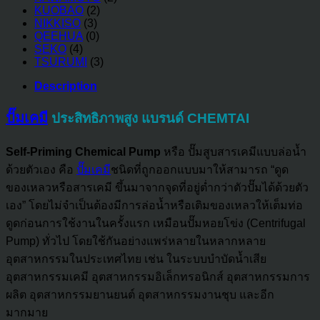
KUOBAO
(2)
NIKKISO
(3)
QEEHUA
(0)
SEKO
(4)
TSURUMI
(3)
Description
ปั๊มเคมี
ประสิทธิภาพสูง แบรนด์ CHEMTAI
Self-Priming Chemical Pump
หรือ ปั๊มสูบสารเคมีแบบล่อน้ำ
ด้วยตัวเอง คือ
ปั๊มเคมี
ชนิดที่ถูกออกแบบมาให้สามารถ “ดูด
ของเหลวหรือสารเคมี ขึ้นมาจากจุดที่อยู่ต่ำกว่าตัวปั๊มได้ด้วยตัว
เอง” โดยไม่จำเป็นต้องมีการล่อน้ำหรือเติมของเหลวให้เต็มท่อ
ดูดก่อนการใช้งานในครั้งแรก เหมือนปั๊มหอยโข่ง (Centrifugal
Pump) ทั่วไป โดยใช้กันอย่างแพร่หลายในหลากหลาย
อุตสาหกรรมในประเทศไทย เช่น ในระบบบำบัดน้ำเสีย
อุตสาหกรรมเคมี อุตสาหกรรมอิเล็กทรอนิกส์ อุตสาหกรรมการ
ผลิต อุตสาหกรรมยานยนต์ อุตสาหกรรมงานชุบ และอีก
มากมาย