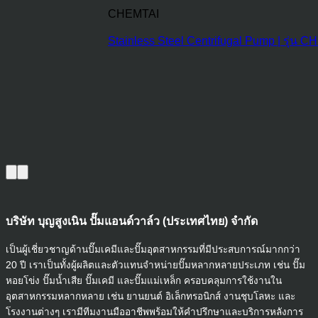
CHEMTAI
Stainless Steel Centrifugal Pump | รุ่น C
บริษัท บุญสูงเนิน ปั๊มแอนด์วาล์ว
(ประเทศไทย) จำกัด
เป็นผู้เชี่ยวชาญด้านปั๊มเคมีและปั๊มอุตสาหกรรมที่มีประสบการณ์มากกว่า
20 ปี เราเป็นทั้งผู้ผลิตและตัวแทนจำหน่ายปั๊มหลากหลายประเภท เช่น ปั๊ม
หอยโข่ง ปั๊มน้ำเสีย ปั๊มเคมี และปั๊มแม่เหล็ก ครอบคลุมการใช้งานใน
อุตสาหกรรมหลากหลาย เช่น ยานยนต์ อิเล็กทรอนิกส์ งานชุบโลหะ และ
โรงงานต่างๆ เรามีทีมงานมืออาชีพพร้อมให้คำปรึกษาและบริการหลังการ