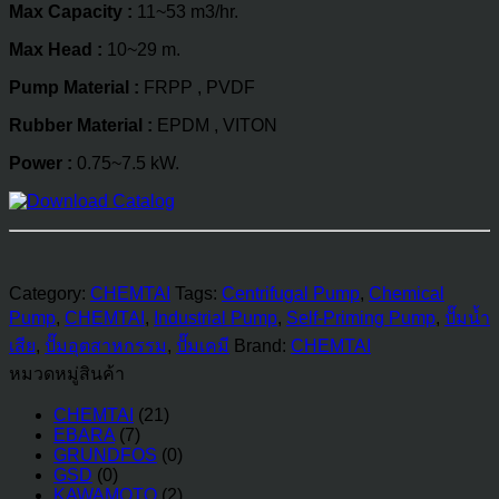
Max Capacity :
11~53 m3/hr.
Max Head :
10~29 m.
Pump Material :
FRPP , PVDF
Rubber Material :
EPDM , VITON
Power :
0.75~7.5 kW.
Category:
CHEMTAI
Tags:
Centrifugal Pump
,
Chemical
Pump
,
CHEMTAI
,
Industrial Pump
,
Self-Priming Pump
,
ปั๊มน้ำ
เสีย
,
ปั๊มอุตสาหกรรม
,
ปั๊มเคมี
Brand:
CHEMTAI
หมวดหมู่สินค้า
CHEMTAI
(21)
EBARA
(7)
GRUNDFOS
(0)
GSD
(0)
KAWAMOTO
(2)