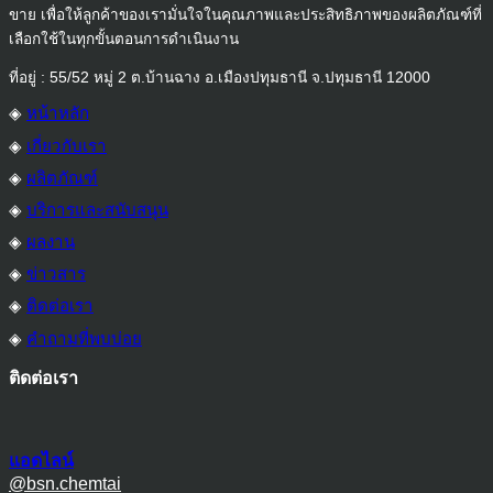
ขาย เพื่อให้ลูกค้าของเรามั่นใจในคุณภาพและประสิทธิภาพของผลิตภัณฑ์ที่
เลือกใช้ในทุกขั้นตอนการดำเนินงาน
ที่อยู่ : 55/52 หมู่ 2 ต.บ้านฉาง อ.เมืองปทุมธานี จ.ปทุมธานี 12000
◈
หน้าหลัก
◈
เกี่ยวกับเรา
◈
ผลิตภัณฑ์
◈
บริการและสนับสนุน
◈
ผลงาน
◈
ข่าวสาร
◈
ติดต่อเรา
◈
คำถามที่พบบ่อย
ติดต่อเรา
แอดไลน์
@bsn.chemtai