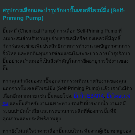
สรุปการเลือกและบำรุงรักษาปั๊มเซลฟ์ไพรม์มิ่ง (Self-
Priming Pump)
ปั๊มเคมี (Chemical Pump) การเลือก Self-Priming Pump ที่
เหมาะสมสำหรับงานสูบจ่ายสารเคมีหรือของเหลวที่มีฤทธิ์
กัดกร่อนจะช่วยเพิ่มประสิทธิภาพการทำงาน ลดปัญหาจากการ
รั่วไหล และลดต้นทุนการซ่อมแซมในระยะยาว การบำรุงรักษา
ปั๊มอย่างสม่ำเสมอก็เป็นสิ่งสำคัญในการยืดอายุการใช้งานของ
ปั๊ม
หากคุณกำลังมองหาปั๊มอุตสาหกรรมที่เหมาะกับงานของคุณ
นอกจากปั๊มเซลฟ์ไพรม์มิ่ง (Self-Priming Pump) แล้ว เรายังมีตัว
เลือกอีกมากมาย เช่น ปั๊มหอยโข่ง,
ปั๊มน้ำ EBARA
,
ปั๊มไดอะแฟ
รม
และปั๊มสำหรับงานเฉพาะทาง รองรับทั้งระบบน้ำ งานเคมี
ระบบบำบัดน้ำเสีย และกระบวนการผลิตที่ต้องการปั๊มที่มี
คุณภาพและประสิทธิภาพสูง
หากยังไม่แน่ใจว่าควรเลือกปั๊มแบบไหน ทีมงานผู้เชี่ยวชาญของ