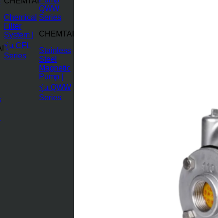
CHEMTAI
Chemical
Filter
CHEMTAI
System |
รุ่น CFL
I
Stainless
Series
Steel
Magnetic
Pump |
รุ่น QWW
Series
s
c